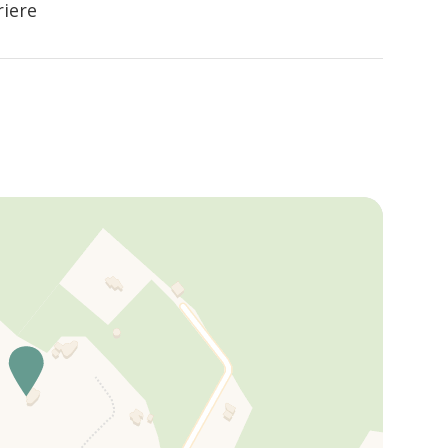
riere
istoranti, bar e servizi essenziali. La posizione è
re e Alberobello, celebre per i suoi trulli patrimonio
i, raggiungi facilmente il litorale di Capitolo e le
iose.