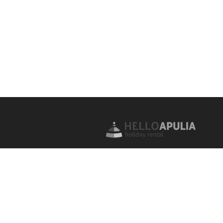
Da oltre 20 anni offriamo con succ
servizi di Home Management, locaz
turistica e vendita di immobili privati
destinati al mercato della Casa Vaca
qualità: Appartamenti, masserie, trulli
con piscina in Puglia.