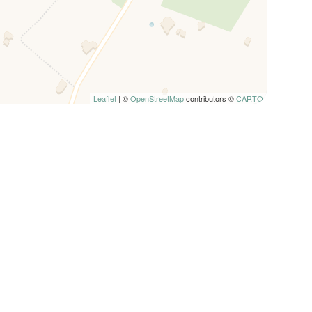
Leaflet
| ©
OpenStreetMap
contributors ©
CARTO