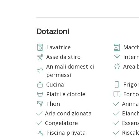
• Due camere matrimoniali all’interno di coni gem
• Bagno completo con doccia
• Ulteriore ambiente con divano letto matrimo
• Vano lavanderia
Dotazioni
La cucina
Lavatrice
Macch
La cucina è separata dal corpo centrale ed è ricav
completamente attrezzata con: macchina del caf
Asse da stiro
Inter
forno e bollitore.
Animali domestici
Area 
permessi
Camera con accesso esterno
Cucina
Frigo
• Camera singola con ingresso indipendente e 
Piatti e ciotole
Forno
⸻
Phon
Anima
Aria condizionata
Bianch
Posizione e dintorni
Immersa nella quiete delle colline di Monopoli, 
Congelatore
Essenz
ben collegata alla costa e ai principali punti di i
Piscina privata
Risca