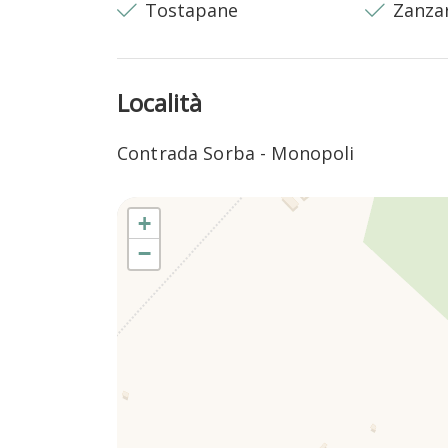
Tostapane
Zanza
A pochi chilometri si trova Selva di Fasano, con r
strategica anche per raggiungere Polignano a Ma
UNESCO.
Località
Attraverso una strada panoramica tra ulivi secolar
spiagge di Monopoli, tra calette e distese sabb
Contrada Sorba - Monopoli
⸻
+
Nelle vicinanze
−
- Spiaggia: 18 km
- Ristorante: 3 km
- Supermercato: 7,5 km
- Farmacia: 7,5 km
- Ospedale: 16 km
- Stazione: 12 km
- Stazione di benzina: 5,5 km
- Aeroporto di Brindisi: 65 km