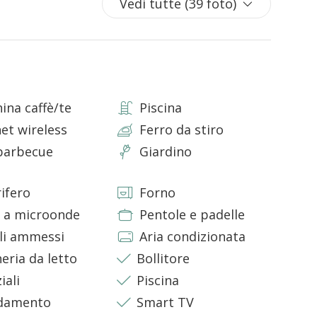
Vedi tutte (39 foto)
elli
niale e bagno completo con doccia
ina caffè/te
Piscina
ata all’interno di due piccoli trulli adiacenti. È
fè, microonde, tostapane, frigorifero, congelatore,
net wireless
Ferro da stiro
barbecue
Giardino
rifero
Forno
bagno en-suite con doccia
 a microonde
Pentole e padelle
li ammessi
Aria condizionata
eria da letto
Bollitore
la proprietà offre privacy e tranquillità pur rimanendo
iali
Piscina
nteresse.
ldamento
Smart TV