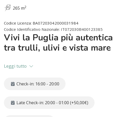
2
265 m
Codice Licenza: BA07203042000031984
Codice Identificativo Nazionale: IT072030B400123385
Vivi la Puglia più autentica
tra trulli, ulivi e vista mare
Leggi tutto
Il Casale nasce tra le colline di Monopoli, in una
posizione panoramica dove lo sguardo si apre sugli
ulivi fino al mare Adriatico. Questo affascinante
Check-in: 16:00 - 20:00
nucleo di trulli recentemente ristrutturato conserva
l’anima autentica della tradizione pugliese,
reinterpretata con comfort contemporanei e spazi
Late Check-in: 20:00 - 01:00 (+50,00€)
pensati per vivere pienamente la quiete della
campagna.