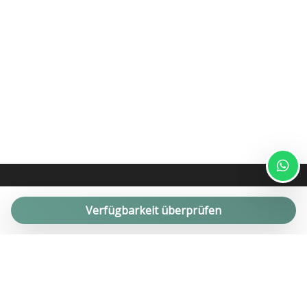
Außenbereich
- Tisch und Stühle und Sonnensegel
- Grill
- Ruhebereich mit 1 Sofa und 2 Sesseln
- Pool mit Liegestühlen
- Pavillon mit Tisch und Stühlen
- Parkplatz neben dem Pool mit 2 überdachten Parkplätzen
🐾 Haustiere auf Anfrage erlaubt.
Es fällt eine zusätzliche Gebühr an, die nicht im
Unterkunftspreis enthalten ist.
Verfügbarkeit überprüfen
Zur Bestätigung bitten wir Sie, das Buchungsbüro zu
kontaktieren und Rasse, Gewicht und Alter des Tieres
anzugeben.
Seit über 10 Jahren bieten wir erfolgreiche Management-, Miet-
und Verkaufsdienstleistungen für private Immobilien für den
UMBEGUNG UND ENTFERNUNGEN
hochwertigen Ferienhausmarkt an. Apartments, Bauernhäuser,
Trulli und Villen mit Swimmingpools in Apulien.