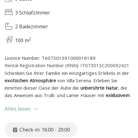
3 Schlafzimmer
2 Badezimmer
2
100 m
Licence Number: TA07301391000016189
Rental Registration Number (RNN): IT073013C200092421
Schenken Sie Ihrer Familie ein einzigartiges Erlebnis in der
exotischen Atmosphäre
von Villa Serena. Erleben Sie
inmitten dieser Oase der Ruhe die
unberührte Natur
, die
das Anwesen aus Trulli- und Lamie Häuser mit
exklusivem
Pool
umrandet und etwa 3 km von den Wanderwegen des
Alles lesen
gesündesten
Naturschutzgebietes Bosco Selva
entfernt.
Totale Entspannung am atemberaubenden Pool
Check-in: 16:00 - 20:00