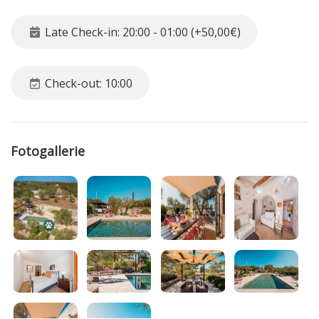
Widmen Sie Ihrer Familie die Zeit, die im Alltag oft schnell
vergeht und lassen Sie sich vom Wasser und dem Charme
Late Check-in: 20:00 - 01:00 (+50,00€)
des wie in Stein gemeißelten Swimmingpools mitreißen. Für
die
Sicherheit Ihrer Kleinen
ist der Poolbereich durch ein
Törchen geschützt, es befindet sich ganz in der Nähe des
Check-out: 10:00
Essbereichs im Freien, der mit einem großen Tisch
ausgestattet ist. Während Sie das Mittagessen liebevoll
aufdecken, werden Sie Ihre Kinder, die auf den großen
Poolstufen zur Terrasse paradieren, nicht aus den Augen
Fotogallerie
verlieren. Umziehen ist eigentlich im Freien nur
Zeitvergeudung, lehnen Sie sich zurück und lassen Sie sich
von der
leichten und warmen Brise
die am Sonnensegel
vorbeistreicht, verwöhnen.
Lustige Grillabende mit Lagerfeuerromantik
Das Naturschauspiel ist ein Traum, den Sie jeden Abend
mit offenen Augen erleben, bewundern Sie wie die Sonne
am Horizont untergeht und wie die
typische rote Erde
des