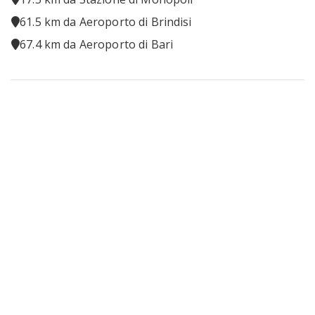
Servizi Concierge
61.5 km da Aeroporto di Brindisi
Nelle vicinanze
67.4 km da Aeroporto di Bari
Aeroporto: 62 km
Spiaggia: 14 km
Ristorante: 1 km
Supermercato: 1 km
Farmacia: 1 km
Ospedale: 3 km
Stazione: 3 km
Su richiesta è possibile avere un rassetto quotidiano della
villa e cambio biancheria fino a tre volte a settimana.
Numero di licenza o registrazione:
BR07400791000007621