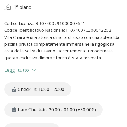
1° piano
Codice Licenza: BR07400791000007621
Codice Identificativo Nazionale: IT074007C200042252
Villa Chiara è una storica dimora di lusso con una splendida
piscina privata completamente immersa nella rigogliosa
area della Selva di Fasano. Recentemente rimodernata,
questa esclusiva dimora storica è stata arredata
privilegiando lo stile classico e rispettando i canoni che il
Leggi tutto
lusso richiede.
Villa Chiara si sviluppa su due livelli e può ospitare fino ad un
Check-in: 16:00 - 20:00
massimo di nove persone in due unità indipendenti. Al piano
rialzato troviamo un grande soggiorno con zona pranzo e
camino, arredato in stile classico con colori caldi e
Late Check-in: 20:00 - 01:00 (+50,00€)
accoglienti, una cucina ben arredata e fornita dei migliori
elettrodomestici, una camera da letto matrimoniale con
bagno in camera con doccia, camera da letto doppia con