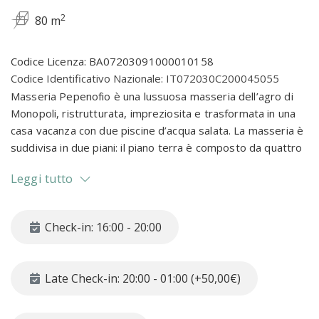
2
80 m
Codice Licenza: BA07203091000010158
Codice Identificativo Nazionale: IT072030C200045055
Masseria Pepenofio è una lussuosa masseria dell’agro di
Monopoli, ristrutturata, impreziosita e trasformata in una
casa vacanza con due piscine d’acqua salata. La masseria è
suddivisa in due piani: il piano terra è composto da quattro
appartamenti indipendenti, a disposizione degli ospiti e
Leggi tutto
presenti su questo sito, mentre il primo piano è ad uso
privato dei proprietari, che vi soggiornano solo per qualche
settimana l'anno.
Check-in: 16:00 - 20:00
I quattro appartamenti hanno i colori della terra e gli arredi
più rustici.
Late Check-in: 20:00 - 01:00 (+50,00€)
Roseto è l’appartamento più grande e può ospitare fino a
massimo 4 persone in 2 comode camere da letto distinte.
All’appartamento, confinante con un magnifico roseto, si