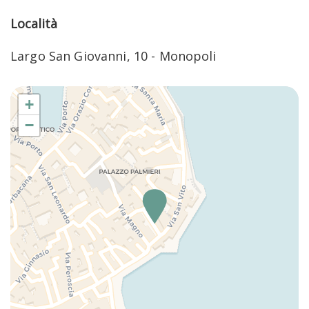
Ospedale: 1,2 km
Internet WiFi
Stazione: 1,7 km
Località
Macchina del caffè
Parcheggio: 0,2 km
Terrazza privata
Largo San Giovanni, 10 - Monopoli
TV
License or registration number:
BA07203091000010449
+
−