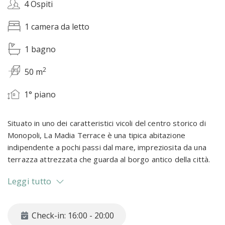
4 Ospiti
1 camera da letto
1 bagno
2
50 m
1° piano
Situato in uno dei caratteristici vicoli del centro storico di
Monopoli, La Madia Terrace è una tipica abitazione
indipendente a pochi passi dal mare, impreziosita da una
terrazza attrezzata che guarda al borgo antico della città.
L’appartamento, che può ospitare fino a 4 persone, è stato
Leggi tutto
arredato con gusto e in uno stile tipicamente pugliese. Al
suo interno ospita una zona pranzo con cucina attrezzata e
divano letto, una camera da letto matrimoniale e un bagno
Check-in: 16:00 - 20:00
completo di servizi con box doccia.