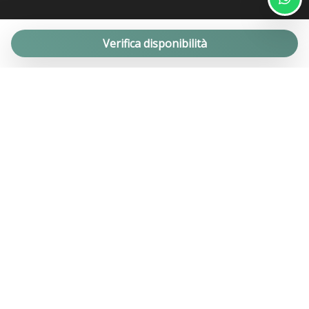
Verifica disponibilità
Da oltre 20 anni offriamo con successo servizi di Home
Management, locazione turistica e vendita di immobili privati
destinati al mercato della Casa Vacanza di qualità: Appartamenti,
masserie, trulli e ville con piscina in Puglia.
Phone :
(+39) 0804044210
Address : P.zza G. D'Annunzio 2 - 70043 Monopoli (Ba)
Email :
info@helloapulia.com
Iscr.Ruolo 28544 del 29/9/2006
MENU
Accesso proprietari
Proponi il tuo immobile