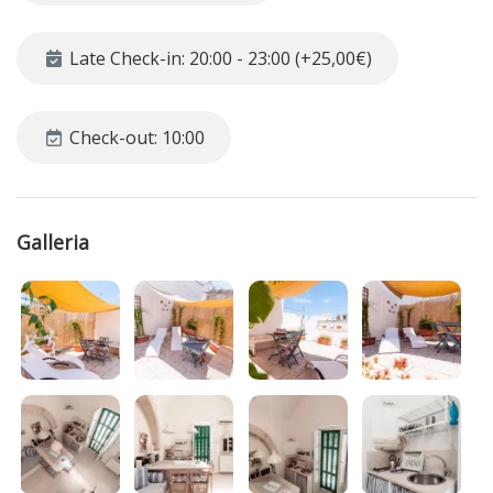
Dalla zona pranzo, una comoda scala a chiocciola in ferro
conduce alla terrazza, che consente agli ospiti di
Late Check-in: 20:00 - 23:00 (+25,00€)
pasteggiare all’esterno e rilassarsi ammirando un
panorama suggestivo del borgo antico di Monopoli.
La struttura è particolarmente adatta a famiglie poco
Check-out: 10:00
numerose o a coppie che desiderano immergersi nella
realtà vivace di questa caratteristica cittadina sul mare, per
scoprire tutta la bellezza che la costa adriatica offre ai suoi
ospiti.
Galleria
Servizi e caratteristiche:
- Camera da letto matrimoniale
- Cucina-pranzo attrezzata con divano letto
- Bagno completo con box doccia
- Terrazza attrezzata
Area esterna