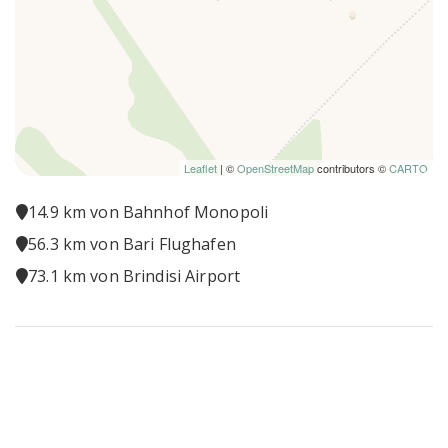
Supermarkt: 4 km
Schwimmbad
Apotheke: 5 km
Toaster
Krankenhaus: 7 km
Voll ausgestattete Küche
Bahnhof: 5 km
Waschmaschine
WiFi Internet
Leaflet
| ©
OpenStreetMap
contributors ©
CARTO
14.9 km von Bahnhof Monopoli
56.3 km von Bari Flughafen
73.1 km von Brindisi Airport