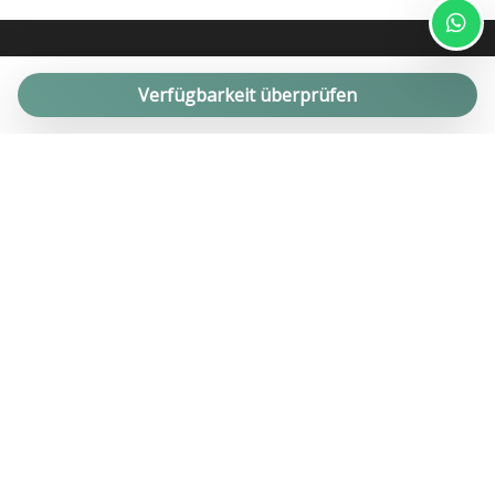
Verfügbarkeit überprüfen
Seit über 10 Jahren bieten wir erfolgreiche Management-, Miet-
und Verkaufsdienstleistungen für private Immobilien für den
hochwertigen Ferienhausmarkt an. Apartments, Bauernhäuser,
Trulli und Villen mit Swimmingpools in Apulien.
Phone :
(+39) 0804044210
Address : P.zza G. D'Annunzio 2 - 70043 Monopoli (Ba)
Email :
info@helloapulia.com
Iscr.Ruolo 28544 del 29/9/2006
MENU
POLICIES