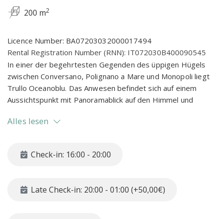
2
200 m
Licence Number: BA07203032000017494
Rental Registration Number (RNN): IT072030B400090545
In einer der begehrtesten Gegenden des üppigen Hügels
zwischen Conversano, Polignano a Mare und Monopoli liegt
Trullo Oceanoblu. Das Anwesen befindet sich auf einem
Aussichtspunkt mit Panoramablick auf den Himmel und
Meer in einem einzigen Blauton verschmelzen und der
Alles lesen
einen atemberaubenden Blick bietet.
Trullo Oceanoblu ist das ideale Reiseziel für zwei Familien
oder für eine Gruppe von Freunden, die dank der
Check-in: 16:00 - 20:00
Anwesenheit von zwei unabhängigen Wohnungen auf
demselben Grundstück ihre Ferien zusammen verbringen.
Das Trullo Oceanoblu liegt an einer Privatstraße, umgeben
Late Check-in: 20:00 - 01:00 (+50,00€)
von Trockenmauern, roter Erde und alten Olivenbäumen,
die die Gegend charakterisieren. Das Anwesen besteht aus
einem alten Trullo und einem kleinen Bauernhaus, die unter