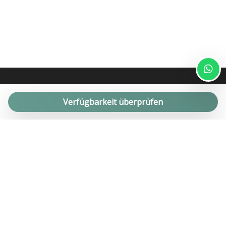
Verfügbarkeit überprüfen
Seit über 10 Jahren bieten wir erfolgreiche Management-, Miet-
und Verkaufsdienstleistungen für private Immobilien für den
hochwertigen Ferienhausmarkt an. Apartments, Bauernhäuser,
Trulli und Villen mit Swimmingpools in Apulien.
Phone :
(+39) 0804044210
Address : P.zza G. D'Annunzio 2 - 70043 Monopoli (Ba)
Email :
info@helloapulia.com