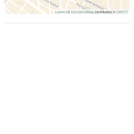
Leaflet
| ©
OpenStreetMap
contributors ©
CARTO
Innenräume & Aufteilung
Volta Nova Terrace bietet etwa 46 qm kürzlich
renovierte Innenräume, in denen authentische
Materialien und moderne Details harmonisch
kombiniert werden.
Küche & Wohnbereich
• Unabhängiger Zugang über private Treppe
• Ausgestattete Küche
• Esstisch im Innenbereich