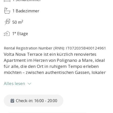
1 Badezimmer
2
50 m
1° Etage
Rental Registration Number (RNN): IT072035B400124961
Volta Nova Terrace ist ein kürzlich renoviertes
Apartment im Herzen von Polignano a Mare, ideal
für alle, die den Ort in ruhigem Tempo erleben
möchten – zwischen authentischen Gassen, lokaler
Gastronomie und entspannten Momenten in
Alles lesen
absoluter Privatsphäre. Ein Ort mit authentischem
Charakter, an dem historische Steingewölbe auf
modernen Komfort und Außenbereiche treffen, die
Check-in: 16:00 - 20:00
zu jeder Tageszeit genutzt werden können.