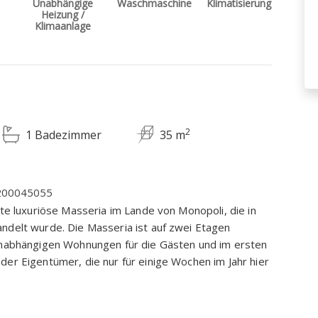
Unabhängige
Waschmaschine
Klimatisierung
Heizung /
Klimaanlage
2
1 Badezimmer
35 m
C200045055
rte luxuriöse Masseria im Lande von Monopoli, die in
ndelt wurde. Die Masseria ist auf zwei Etagen
 unabhängigen Wohnungen für die Gästen und im ersten
er Eigentümer, die nur für einige Wochen im Jahr hier
n der Erde und haben traditionelle Einrichtungen. Jede
d komfortables Badezimmer und wurde nach der