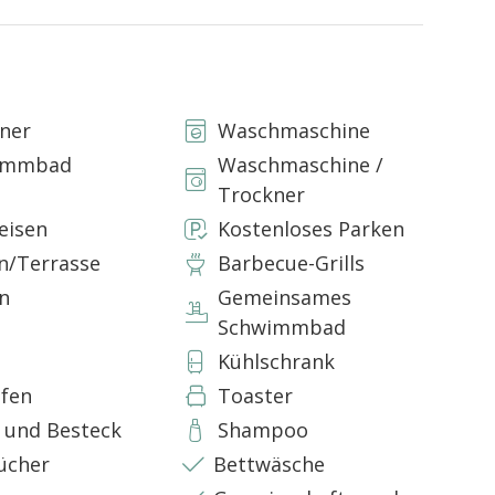
, Wi-Fi
ner
Waschmaschine
immbad
Waschmaschine /
Trockner
eisen
Kostenloses Parken
n/Terrasse
Barbecue-Grills
ßen Garten mit Rasen
n
Gemeinsames
attet mit zwei großen Steintische
Schwimmbad
rfügbar
e
Kühlschrank
fen
Toaster
r und Besteck
Shampoo
ücher
Bettwäsche
o Woche ist im Preis inbegriffen)