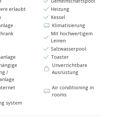
n
Gemeinschaftspool
ere erlaubt
Heizung
 Unterkunftspreis enthalten ist.
n
Kessel
üro zu kontaktieren und Rasse, Gewicht und Alter des
anlage
Klimatisierung
chrank
Mit hochwertigem
Leinen
Salzwasserpool
oanlage
Toaster
hängige
Unverzichtbare
ng /
Ausrüstung
anlage
nternet
Air conditioning in
rooms
ng system