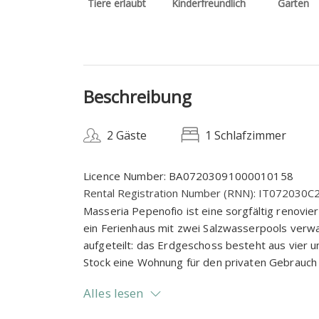
Tiere erlaubt
Kinderfreundlich
Garten
Beschreibung
2 Gäste
1 Schlafzimmer
Licence Number: BA07203091000010158
Rental Registration Number (RNN): IT072030
Masseria Pepenofio ist eine sorgfältig renovie
ein Ferienhaus mit zwei Salzwasserpools verwa
aufgeteilt: das Erdgeschoss besteht aus vier
Stock eine Wohnung für den privaten Gebrauch d
Wohnen. Die vier Wohnungen erinnern die Farbe
Alles lesen
Einheit hat eine Küche und ein geräumiges un
umgebenden Natur genannt.