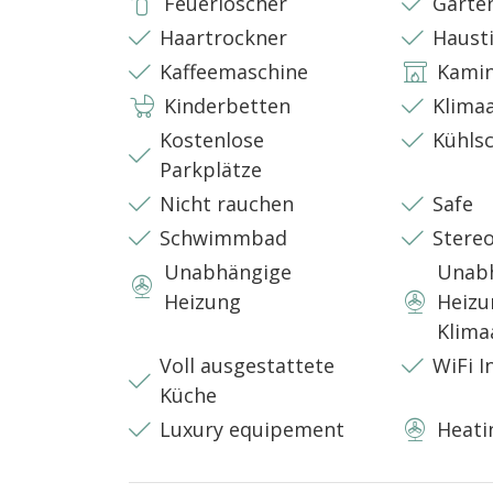
Feuerlöscher
Garte
🐾 Haustiere auf Anfrage erlaubt.
Haartrockner
Hausti
Es fällt eine zusätzliche Gebühr an, die nicht im
Kaffeemaschine
Kami
Zur Bestätigung bitten wir Sie, das Buchungsb
Kinderbetten
Klima
Tieres anzugeben.
Kostenlose
Kühls
In der Nähe:
Parkplätze
Nicht rauchen
Safe
Flughafen: 55 km
Schwimmbad
Stere
Strand: 8 km
Unabhängige
Unab
Restaurant: 1 km
Supermarkt: 4 km
Heizung
Heizu
Apotheke: 5 km
Klima
Krankenhaus: 6 km
Voll ausgestattete
WiFi I
Bahnhof: 7 km
Küche
Luxury equipement
Heati
License or registration number:
BA07203091000010158