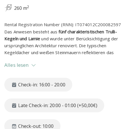
2
260 m
Rental Registration Number (RNN): IT074012C200082597
Das Anwesen besteht aus
fünf charakteristischen Trulli-
Kegeln und Lamie
und wurde unter Berücksichtigung der
ursprünglichen Architektur renoviert. Die typischen
Kegeldächer und weißen Steinmauern reflektieren das
Sonnenlicht und schaffen eine
märchenhafte Atmosphäre
.
Alles lesen
Im Außenbereich laden großzügige, bestens ausgestattete
Flächen dazu ein, das süße Leben Apuliens zu genießen.
Check-in: 16:00 - 20:00
Hier findest du einen wunderschönen
Pool
, perfekt, um
sich an heißen Sommertagen zu erfrischen, umgeben von
einem eleganten Pavillon mit bequemen Sofas – der ideale
Late Check-in: 20:00 - 01:00 (+50,00€)
Ort, um ein Glas lokalen Weins zu genießen oder gesellige
Abende unter dem Sternenhimmel zu verbringen.
Check-out: 10:00
Die Villa ist von einem
natürlichen Garten
von seltener