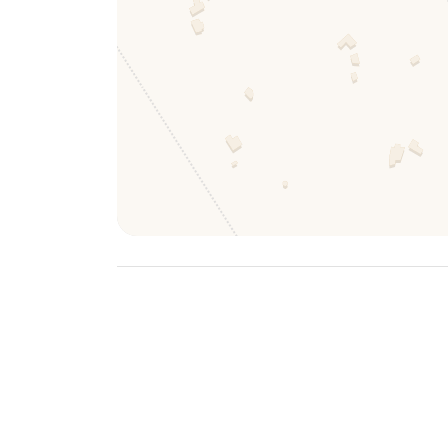
In der Nähe
Flughafen Brindisi: 48 km
Strand: 17 km
Restaurant: 4 km
Supermarkt: 4 km
Apotheke: 4km
Krankenhaus: 9 km
Bahnhof: 12 km
Tankstelle: 4 km
License or registration number:
BR07401291000011449