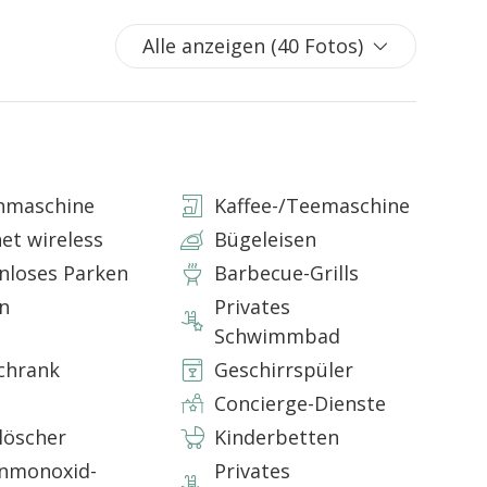
k in den Nischen.
Alle anzeigen (40 Fotos)
s:
eisekammer
ereich vor dem Kamin
hlafsofa
mit Klimaanlage
hmaschine
Kaffee-/Teemaschine
bar in ein Doppelbett, mit Klimaanlage;
net wireless
Bügeleisen
nloses Parken
Barbecue-Grills
t sich dadurch aus, dass er alle Elemente der
n
Privates
ksichtigung der typischen Merkmale des Ortes.
Schwimmbad
her die Trulli gebaut wurden, deutlich zu erkennen.
chönen Steintisch mit Panoramablick im Schatten.
chrank
Geschirrspüler
Concierge-Dienste
löscher
Kinderbetten
nmonoxid-
Privates