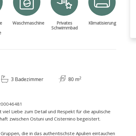
e
Waschmaschine
Privates
Klimatisierung
Schwimmbad
e
2
3 Badezimmer
80 m
C200046481
it viel Liebe zum Detail und Respekt für die apulische
schaft zwischen Ostuni und Cisternino begeistert.
er Gruppen, die in das authentischste Apulien eintauchen