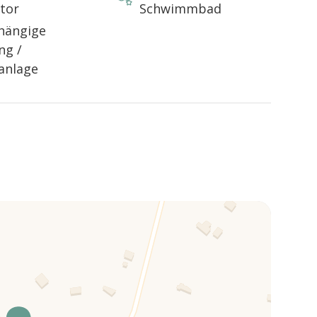
tor
Schwimmbad
hängige
ng /
s für 7 Personen
anlage
s enthalten
Trulli, an einem Aussichtspunkt unweit von Ostuni. Von
 Cisternino, das für seine Risotantini bekannt ist, sowie
ände des Alto Salento.