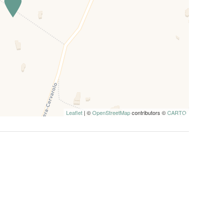
Leaflet
| ©
OpenStreetMap
contributors ©
CARTO